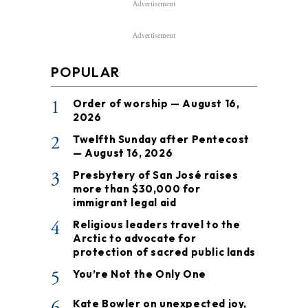
Advertisement
Advertisement
POPULAR
1
Order of worship — August 16,
2026
2
Twelfth Sunday after Pentecost
— August 16, 2026
3
Presbytery of San José raises
more than $30,000 for
immigrant legal aid
4
Religious leaders travel to the
Arctic to advocate for
protection of sacred public lands
5
You’re Not the Only One
6
Kate Bowler on unexpected joy,